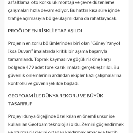
asfaltlama, oto korkuluk montajı ve çevre düzenleme
çalışmaları hızla devam ediyor. Bu hattın kısa süre içinde
trafiğe açılmasıyla bölge ulaşımı daha da rahatlayacak.
PROÖJDE EN RİSKLİ ETAP AŞILDI
Projenin en zorlu bölümlerinden biri olan “Güney Yanyol
İksa Duvarı” imalatında kritik bir aşama başarıyla
tamamlandı. Toprak kayması ve göçük riskine karşı
bölgede 479 adet fore kazık imalatı gerçekleştirildi. Bu
güvenlik önlemlerinin ardından ekipler kazı çalışmalarına
kontrollü ve güvenli şekilde başladı.
GEOFOAM İLE DÜNYA REKORU VE BÜYÜK
TASARRUF
Projeyi dünya ölçeğinde özel kılan en önemli unsur ise
kullanılan Geofoam teknolojisi oldu. Zemini güçlendirmek
ve oturma risklerini ortadan kaldırmak amacıyla tercih