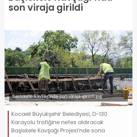
son viraja girildi
basiskele-kavsaginda-son-viraja-girildi.jpg
Kocaeli Büyükşehir Belediyesi, D-130
Karayolu trafiğine nefes aldıracak
Başiskele Kavşağı Projesi’nde sona