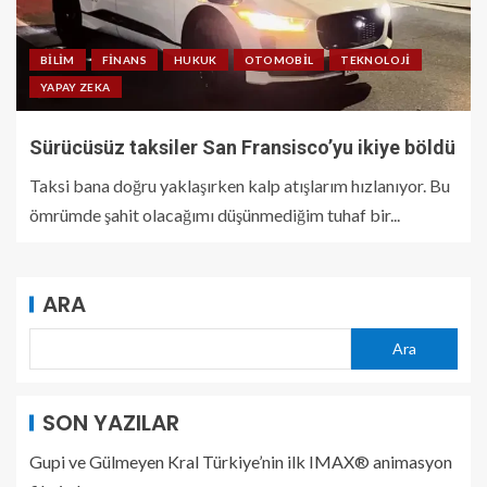
BILIM
FINANS
HUKUK
OTOMOBIL
TEKNOLOJI
YAPAY ZEKA
Sürücüsüz taksiler San Fransisco’yu ikiye böldü
Taksi bana doğru yaklaşırken kalp atışlarım hızlanıyor. Bu
ömrümde şahit olacağımı düşünmediğim tuhaf bir...
ARA
Ara
SON YAZILAR
Gupi ve Gülmeyen Kral Türkiye’nin ilk IMAX® animasyon