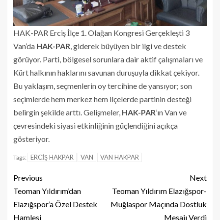
HAK-PAR Erciş İlçe 1. Olağan Kongresi Gerçekleşti 3
Van’da
HAK-PAR
, giderek büyüyen bir ilgi ve destek
görüyor. Parti, bölgesel sorunlara dair aktif çalışmaları ve
Kürt halkının haklarını savunan duruşuyla dikkat çekiyor.
Bu yaklaşım, seçmenlerin oy tercihine de yansıyor; son
seçimlerde hem merkez hem ilçelerde partinin desteği
belirgin şekilde arttı. Gelişmeler,
HAK-PAR
’ın Van ve
çevresindeki siyasi etkinliğinin güçlendiğini açıkça
gösteriyor.
ERCİŞ HAKPAR
VAN
VAN HAKPAR
Tags:
Previous
Next
Teoman Yıldırım’dan
Teoman Yıldırım Elazığspor-
Elazığspor’a Özel Destek
Muğlaspor Maçında Dostluk
Hamlesi
Mesajı Verdi