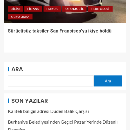
BILIM
FINANS
HUKUK
OTOMOBIL
TEKNOLOJI
YAPAY ZEKA
Sürücüsüz taksiler San Fransisco’yu ikiye böldü
ARA
Ara
SON YAZILAR
Kaliteli balığın adresi Düden Balık Çarşısı
Burhaniye Belediyesi’nden Geçici Pazar Yerinde Düzenli
Denetim