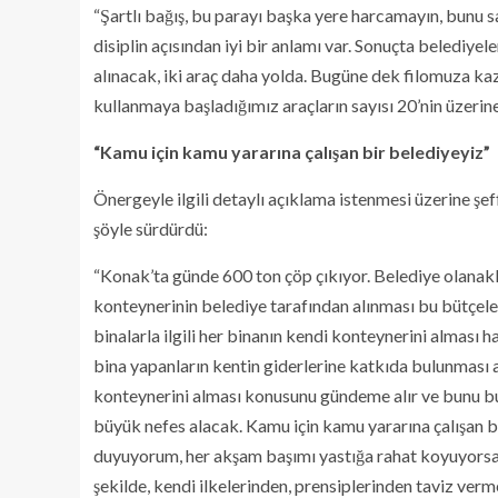
“Şartlı bağış, bu parayı başka yere harcamayın, bunu s
disiplin açısından iyi bir anlamı var. Sonuçta belediyel
alınacak, iki araç daha yolda. Bugüne dek filomuza ka
kullanmaya başladığımız araçların sayısı 20’nin üzerine
“Kamu için kamu yararına çalışan bir belediyeyiz”
Önergeyle ilgili detaylı açıklama istenmesi üzerine şef
şöyle sürdürdü:
“Konak’ta günde 600 ton çöp çıkıyor. Belediye olanakla
konteynerinin belediye tarafından alınması bu bütçel
binalarla ilgili her binanın kendi konteynerini alması
bina yapanların kentin giderlerine katkıda bulunması
konteynerini alması konusunu gündeme alır ve bunu bu
büyük nefes alacak. Kamu için kamu yararına çalışan b
duyuyorum, her akşam başımı yastığa rahat koyuyorsam 
şekilde, kendi ilkelerinden, prensiplerinden taviz verm