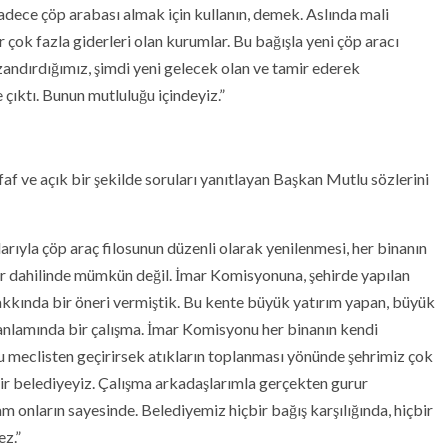
adece çöp arabası almak için kullanın, demek. Aslında mali
er çok fazla giderleri olan kurumlar. Bu bağışla yeni çöp aracı
zandırdığımız, şimdi yeni gelecek olan ve tamir ederek
 çıktı. Bunun mutluluğu içindeyiz.”
faf ve açık bir şekilde soruları yanıtlayan Başkan Mutlu sözlerini
rıyla çöp araç filosunun düzenli olarak yenilenmesi, her binanın
er dahilinde mümkün değil. İmar Komisyonuna, şehirde yapılan
 hakkında bir öneri vermiştik. Bu kente büyük yatırım yapan, büyük
 anlamında bir çalışma. İmar Komisyonu her binanın kendi
 meclisten geçirirsek atıkların toplanması yönünde şehrimiz çok
ir belediyeyiz. Çalışma arkadaşlarımla gerçekten gurur
onların sayesinde. Belediyemiz hiçbir bağış karşılığında, hiçbir
ez.”