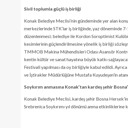
Sivil toplumla güçlü iş birliği
Konak Belediye Meclisi’nin gündeminde yer alan konular
merkezlerinde STK’lar iş birliğinde, yaz döneminde 7-
düzenlenmesi; belediye ile Kordon Soroptimist Kulübü
kesimlerinin güçlendirilmesine yönelik iş birliği sözleşm
TMMOB Makina Mühendisleri Odası Asansör Kontrol 
kentin kültür ve sanat hayatına büyük katkı sağlayacak,
Festivali yapılması da oy birliğiyle kabul edildi. Ayr
ve İştirakler Müdürlüğüne Mustafa Kuyudeşen’in atandı
Soykırım anmasına Konak’tan kardeş şehir Bosna
Konak Belediye Meclisi, kardeş şehir Bosna Hersek’in
Srebrenica Soykırımı yıl dönümü anma etkinliklerine ka