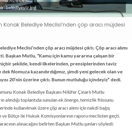
r-belediyeyiz.jpg
len Konak Belediye Meclisi’nden çöp aracı müjdesi
elediye Meclisi’nden çöp aracı müjdesi çıktı. Çöp aracı alımı
eçti. Başkan Mutlu, “Kamu için kamu yararına çalışan bir
hiçbir şekilde, kendi ilkelerinden, prensiplerinden taviz
e dek filomuza kazandırdığımız, şimdi yeni gelecek olan ve
ısı 20’nin üzerine çıktı. Bunun mutluluğu içindeyiz” dedi.
urumunu Konak Belediye Başkanı Nilüfer Çınarlı Mutlu
ın alındığı toplantıda sunulan ek önerge, temizlik filosunu
rinde kullanılmak üzere çöp aracı alımı için nakdi bağış
an ve Bütçe ile Hukuk Komisyonlarının raporu meclisten geçti.
 aracının alınacağını belirten Başkan Mutlu şunları söyledi: