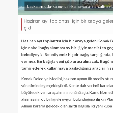
baskan-mutlu-kamu-icin-kamu-yararina-calisan-bi
Haziran ayı toplantısı için bir araya ge
çıktı.
Haziran ayı toplantısı için bir araya gelen Konak B
için nakdi bağış alınması oy birliğiyle meclisten g
belediyeyiz. Belediyemiz hiçbir bağış karşılığında, 
vermez. Bu bağışla yeni çöp aracı alınacak. Bugün
tamir ederek kullanmaya başladığımız araçların say
Konak Belediye Meclisi, haziran ayının ilk meclis ot
yönetiminde gerçekleştirdi. Kente dair verimli kararlar
büyütecek yeni araç alımının önünü açtı. Kamu hizmetle
alınmasının oy birliğiyle uygun bulunduğuna ilişkin Pl
Alınan kararla gelecek olan şartlı bağışla iki yeni kupa