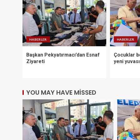
HABERLER
HABERLER
Başkan Pekyatırmacı’dan Esnaf
Çocuklar bo
Ziyareti
yeni yuvas
YOU MAY HAVE MISSED