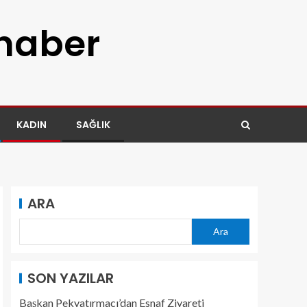
 haber
KADIN
SAĞLIK
ARA
Ara
SON YAZILAR
Başkan Pekyatırmacı’dan Esnaf Ziyareti