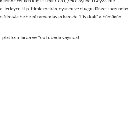
nliğinde çekilen klipte Emir Can İğrek’e oyuncu Beyza Nur
de ilerleyen klip, filmle mekân, oyuncu ve duygu dünyası açısından
m filmiyle birbirini tamamlayan hem de “Fiyakalı” albümünün
al platformlarda ve YouTube’da yayında!