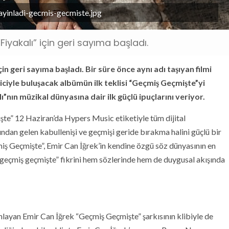
yayinladi-gecmis-gecmiste.jpg
yakalı” için geri sayıma başladı.
n geri sayıma başladı. Bir süre önce aynı adı taşıyan filmi
iciyle buluşacak albümün ilk teklisi “Geçmiş Geçmişte”yi
ı”nın müzikal dünyasına dair ilk güçlü ipuçlarını veriyor.
şte” 12 Haziran’da Hypers Music etiketiyle tüm dijital
dından gelen kabullenişi ve geçmişi geride bırakma halini güçlü bir
çmiş Geçmişte”, Emir Can İğrek’in kendine özgü söz dünyasının en
, “geçmiş geçmişte” fikrini hem sözlerinde hem de duygusal akışında
nlayan Emir Can İğrek “Geçmiş Geçmişte” şarkısının klibiyle de