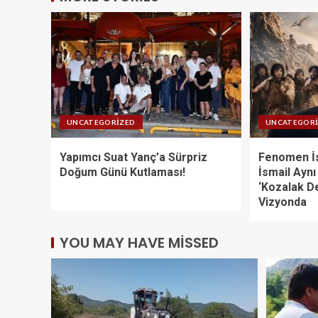
UNCATEGORIZED
UNCATEGOR
Yapımcı Suat Yanç’a Sürpriz
Fenomen İs
Doğum Günü Kutlaması!
İsmail Aynı
‘Kozalak De
Vizyonda
YOU MAY HAVE MISSED