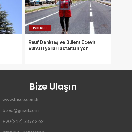
HABERLER
Rauf Denktaş ve Bülent Ecevit
Bulvarı yolları asfaltlanıyor
Bize Ulaşın
www.biseo.com.tr
biseo@gmail.com
+90 (212) 535 62 62
İstanbul / Bahçeşehir