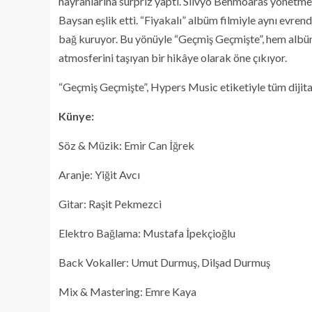
hayranlarına sürpriz yaptı. Silvyo Behmoaras yönetme
Baysan eşlik etti. “Fiyakalı” albüm filmiyle aynı evren
bağ kuruyor. Bu yönüyle “Geçmiş Geçmişte”, hem albü
atmosferini taşıyan bir hikâye olarak öne çıkıyor.
“Geçmiş Geçmişte”, Hypers Music etiketiyle tüm dijit
Künye:
Söz & Müzik: Emir Can İğrek
Aranje: Yiğit Avcı
Gitar: Raşit Pekmezci
Elektro Bağlama: Mustafa İpekçioğlu
Back Vokaller: Umut Durmuş, Dilşad Durmuş
Mix & Mastering: Emre Kaya