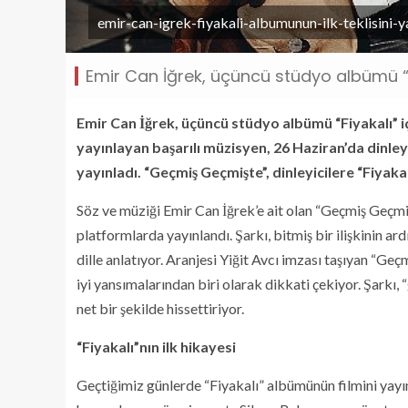
emir-can-igrek-fiyakali-albumunun-ilk-teklisini-
Emir Can İğrek, üçüncü stüdyo albümü “Fi
Emir Can İğrek, üçüncü stüdyo albümü “Fiyakalı” içi
yayınlayan başarılı müzisyen, 26 Haziran’da dinley
yayınladı. “Geçmiş Geçmişte”, dinleyicilere “Fiyakal
Söz ve müziği Emir Can İğrek’e ait olan “Geçmiş Geçmi
platformlarda yayınlandı. Şarkı, bitmiş bir ilişkinin ar
dille anlatıyor. Aranjesi Yiğit Avcı imzası taşıyan “Ge
iyi yansımalarından biri olarak dikkati çekiyor. Şarkı
net bir şekilde hissettiriyor.
“Fiyakalı”nın ilk hikayesi
Geçtiğimiz günlerde “Fiyakalı” albümünün filmini yayı