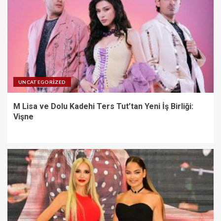
UNCATEGORIZED
M Lisa ve Dolu Kadehi Ters Tut’tan Yeni İş Birliği:
Vişne