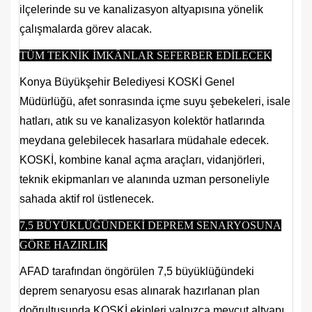
ilçelerinde su ve kanalizasyon altyapısına yönelik
çalışmalarda görev alacak.
TÜM TEKNİK İMKÂNLAR SEFERBER EDİLECEK
Konya Büyükşehir Belediyesi KOSKİ Genel
Müdürlüğü, afet sonrasında içme suyu şebekeleri, isale
hatları, atık su ve kanalizasyon kolektör hatlarında
meydana gelebilecek hasarlara müdahale edecek.
KOSKİ, kombine kanal açma araçları, vidanjörleri,
teknik ekipmanları ve alanında uzman personeliyle
sahada aktif rol üstlenecek.
7,5 BÜYÜKLÜĞÜNDEKİ DEPREM SENARYOSUNA
GÖRE HAZIRLIK
AFAD tarafından öngörülen 7,5 büyüklüğündeki
deprem senaryosu esas alınarak hazırlanan plan
doğrultusunda KOSKİ ekipleri yalnızca mevcut altyapı