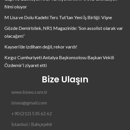
filmi oluyor
M Lisa ve Dolu Kadehi Ters Tut’tan Yeni İş Birliği: Vişne
Gözde Demirbilek, NR1 Magazin’de: ‘Son assolist olarak var
olacağım!’
Kayseri’de izdiham değil, rekor vardı!
Kırgız Cumhuriyeti Antalya Başkonsolosu Başkan Vekili
Özdemir’i ziyaret etti
Bize Ulaşın
www.biseo.com.tr
biseo@gmail.com
+90 (212) 535 62 62
İstanbul / Bahçeşehir