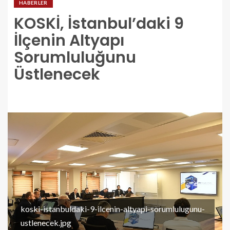
HABERLER
KOSKİ, İstanbul’daki 9
İlçenin Altyapı
Sorumluluğunu
Üstlenecek
koski-istanbuldaki-9-ilcenin-altyapi-sorumlulugunu-
ustlenecek.jpg