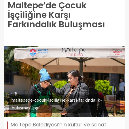
Maltepe’de Çocuk
İşçiliğine Karşı
Farkındalık Buluşması
maltepede-cocuk-isciligine-karsi-farkindalik-
bulusmasi.jpg
Maltepe Belediyesi’nin kültür ve sanat