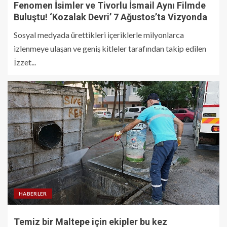
Fenomen İsimler ve Tivorlu İsmail Aynı Filmde
Buluştu! ‘Kozalak Devri’ 7 Ağustos’ta Vizyonda
Sosyal medyada ürettikleri içeriklerle milyonlarca
izlenmeye ulaşan ve geniş kitleler tarafından takip edilen
İzzet...
HABERLER
Temiz bir Maltepe için ekipler bu kez