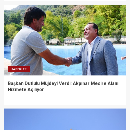
4
Kemer Belediyesi Ağustos ayı
meclis toplantısı yapıldı
5
Kandıra Belediyesi’nden Fındık
Hasadı Öncesi Üreticiye Yol
HABERLER
Desteği
1
Başkan Dutlulu Müjdeyi Verdi: Akpınar Mesire Alanı
Hizmete Açılıyor
Başkan Dutlulu Müjdeyi Verdi:
Akpınar Mesire Alanı Hizmete
Açılıyor
2