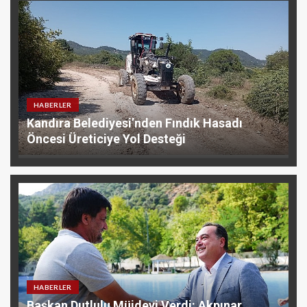
HABERLER
Kandıra Belediyesi’nden Fındık Hasadı
Öncesi Üreticiye Yol Desteği
HABERLER
Başkan Dutlulu Müjdeyi Verdi: Akpınar