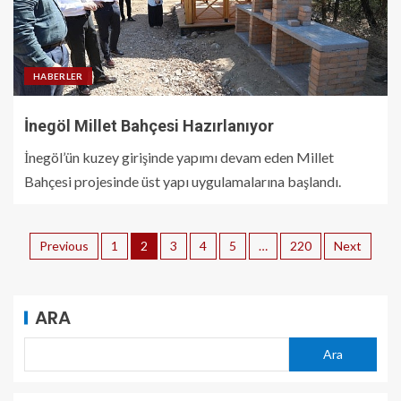
HABERLER
İnegöl Millet Bahçesi Hazırlanıyor
İnegöl’ün kuzey girişinde yapımı devam eden Millet
Bahçesi projesinde üst yapı uygulamalarına başlandı.
Previous
1
2
3
4
5
…
220
Next
ARA
Ara