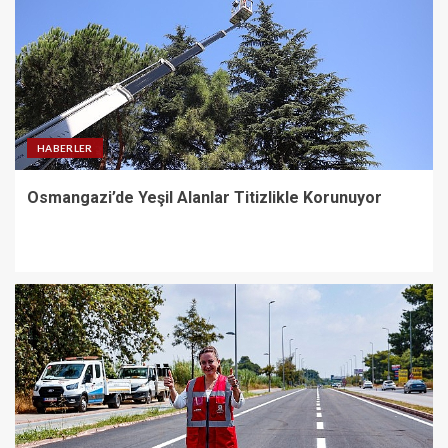
Osmangazi’de Yeşil Alanlar
Titizlikle Korunuyor
3
HABERLER
Rauf Denktaş ve Bülent Ecevit
Osmangazi’de Yeşil Alanlar Titizlikle Korunuyor
Bulvarı yolları asfaltlanıyor
4
Kemer Belediyesi Ağustos ayı
meclis toplantısı yapıldı
5