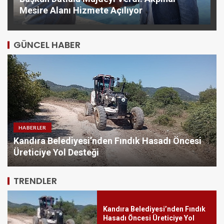
Mesire Alanı Hizmete Açılıyor
GÜNCEL HABER
HABERLER
Kandıra Belediyesi’nden Fındık Hasadı Öncesi
Kemer Belediyesi Ağustos ayı
Üreticiye Yol Desteği
meclis toplantısı yapıldı
5
TRENDLER
Kandıra Belediyesi’nden Fındık
Hasadı Öncesi Üreticiye Yol