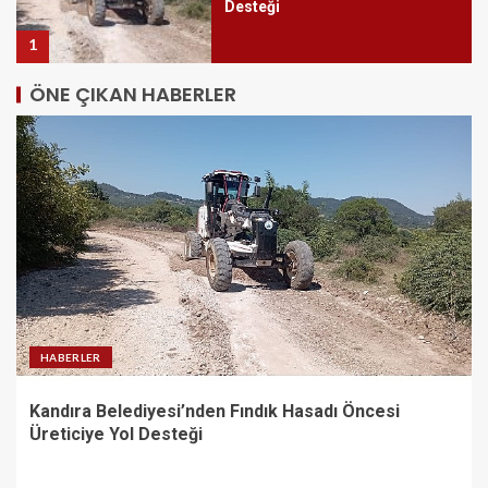
Desteği
1
ÖNE ÇIKAN HABERLER
Başkan Dutlulu Müjdeyi Verdi:
Akpınar Mesire Alanı Hizmete
Açılıyor
2
Osmangazi’de Yeşil Alanlar
Titizlikle Korunuyor
3
HABERLER
Kandıra Belediyesi’nden Fındık Hasadı Öncesi
Rauf Denktaş ve Bülent Ecevit
Üreticiye Yol Desteği
Bulvarı yolları asfaltlanıyor