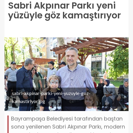
Sabri Akpınar Parkı yeni
yüzüyle göz kamaştırıyor
sabri-akpinar-parki-yeni-yuzuyle-goz-
kamastiriyor.jpg
Bayrampaşa Belediyesi tarafından baştan
sona yenilenen Sabri Akpınar Parkı, modern