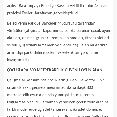
açılışı, Bayrampaşa Belediye Başkan Vekili İbrahim Akın ve
protokol üyeleri tarafından gerçekleştirildi.
Belediyenin Park ve Bahçeler Müdürlüğü tarafından
yürütülen çalışmalar kapsamında parkta bulunan çocuk oyun
alanları, oturma grupları, zemin kaplamaları, fitness aletleri
ve yürüyüş yolları tamamen yenilendi. Yeşil alan miktarının
artırıldığı park, daha modern ve estetik bir görünüme
kavuşturuldu.
ÇOCUKLARA 800 METREKARELİK GÜVENLİ OYUN ALANI
Çalışmalar kapsamında çocukların güvenli ve konforlu bir
ortamda vakit geçirebilmesi amacıyla yaklaşık 800
metrekarelik oyun alanında yumuşak kauçuk zemin
uygulaması yapıldı. Tamamen yenilenen çocuk oyun alanına
farklı modellerde üç adet tahterevalli, iki adet dönence,
normal ve kuluçka tipi salıncaklar ile ipli tırmanış ünitesi ve