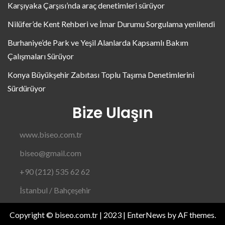
Karşıyaka Çarşısı’nda araç denetimleri sürüyor
Nilüfer’de Kent Rehberi ve İmar Durumu Sorgulama yenilendi
Burhaniye’de Park ve Yeşil Alanlarda Kapsamlı Bakım
Çalışmaları Sürüyor
Konya Büyükşehir Zabıtası Toplu Taşıma Denetimlerini
Sürdürüyor
Bize Ulaşın
www.biseo.com.tr
biseo@gmail.com
+90 (212) 535 62 62
İstanbul / Bahçeşehir
Copyright © biseo.com.tr | 2023
|
EnterNews
by AF themes.