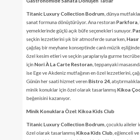
Gastronomide Sanata Dönüşen Tatlar
Titanic Luxury Collection Bodrum
, dünya mutfaklar
sanat formuna dönüştürüyor. Ana restoran
Parkfora
,
yemeklerinde güçlü açık büfe seçenekleri sunuyor.
Pas
seçkin lezzetlerini şık bir atmosferde sunarken,
Hasır
çağdaş bir meyhane konseptinde canlı müzik eşliğinde 
özel kesim etleri ve seçkin şaraplarıyla gurme tecrüb
için
Nori À La Carte Restoran
, teppanyaki masasında
ise Ege ve Akdeniz mutfağının en özel lezzetlerini, ça
Günün her saati hizmet veren
Bistro 24
, atıştırmalık
minik konuklar için özel olarak tasarlanmış
Kikoa Çoc
beğenisini kazanıyor.
Minik Konuklara Özel: Kikoa Kids Club
Titanic Luxury Collection Bodrum
, çocuklu aileler
özel olarak tasarlanmış
Kikoa Kids Club
, eğlenceli v