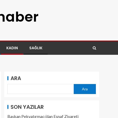
 haber
KADIN
SAĞLIK
ARA
Ara
SON YAZILAR
Başkan Pekyatırmacı’dan Esnaf Ziyareti