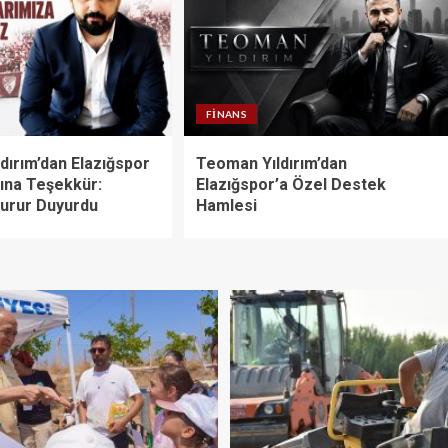
FINANS
dırım’dan Elazığspor
Teoman Yıldırım’dan
rına Teşekkür:
Elazığspor’a Özel Destek
Gurur Duyurdu
Hamlesi