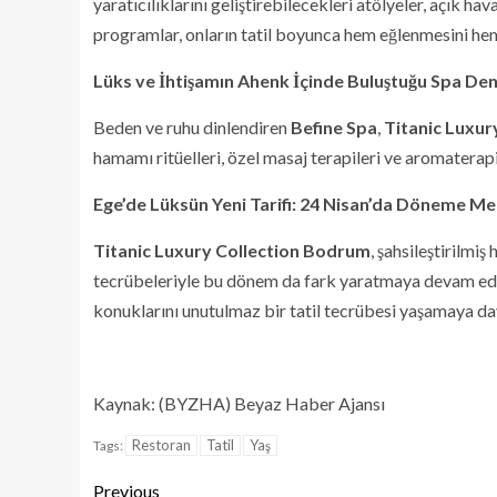
yaratıcılıklarını geliştirebilecekleri atölyeler, açık ha
programlar, onların tatil boyunca hem eğlenmesini hem
Lüks ve İhtişamın Ahenk İçinde Buluştuğu Spa De
Beden ve ruhu dinlendiren
Befine Spa
,
Titanic Luxur
hamamı ritüelleri, özel masaj terapileri ve aromatera
Ege’de Lüksün Yeni Tarifi: 24 Nisan’da Döneme M
Titanic Luxury Collection Bodrum
, şahsileştirilmiş
tecrübeleriyle bu dönem da fark yaratmaya devam ed
konuklarını unutulmaz bir tatil tecrübesi yaşamaya da
Kaynak: (BYZHA) Beyaz Haber Ajansı
Restoran
Tatil
Yaş
Tags:
Previous