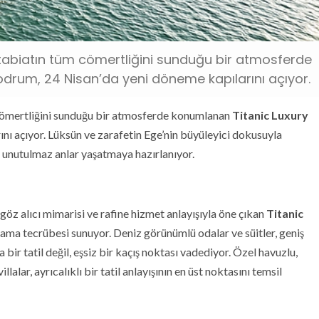
 tabiatın tüm cömertliğini sunduğu bir atmosferde
odrum, 24 Nisan’da yeni döneme kapılarını açıyor.
 cömertliğini sunduğu bir atmosferde konumlanan
Titanic Luxury
ını açıyor. Lüksün ve zarafetin Ege’nin büyüleyici dokusuyla
a unutulmaz anlar yaşatmaya hazırlanıyor.
göz alıcı mimarisi ve rafine hizmet anlayışıyla öne çıkan
Titanic
aklama tecrübesi sunuyor. Deniz görünümlü odalar ve süitler, geniş
a bir tatil değil, eşsiz bir kaçış noktası vadediyor. Özel havuzlu,
lalar, ayrıcalıklı bir tatil anlayışının en üst noktasını temsil