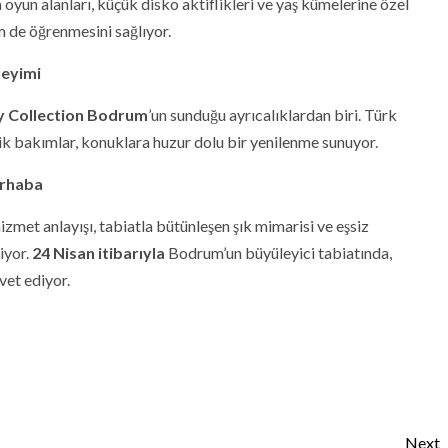
va oyun alanları, küçük disko aktiflikleri ve yaş kümelerine özel
 de öğrenmesini sağlıyor.
neyimi
y Collection Bodrum
’un sunduğu ayrıcalıklardan biri. Türk
pik bakımlar, konuklara huzur dolu bir yenilenme sunuyor.
erhaba
 hizmet anlayışı, tabiatla bütünleşen şık mimarisi ve eşsiz
iyor.
24 Nisan itibarıyla
Bodrum’un büyüleyici tabiatında,
vet ediyor.
Next