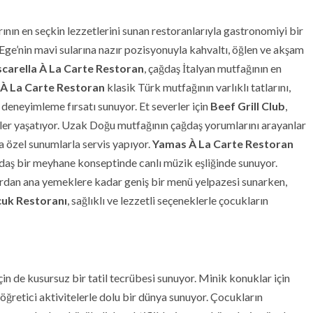
ının en seçkin lezzetlerini sunan restoranlarıyla gastronomiyi bir
 Ege’nin mavi sularına nazır pozisyonuyla kahvaltı, öğlen ve akşam
carella À La Carte Restoran
, çağdaş İtalyan mutfağının en
 À La Carte Restoran
klasik Türk mutfağının varlıklı tatlarını,
deneyimleme fırsatı sunuyor. Et severler için
Beef Grill Club
,
eler yaşatıyor. Uzak Doğu mutfağının çağdaş yorumlarını arayanlar
 özel sunumlarla servis yapıyor.
Yamas À La Carte Restoran
ğdaş bir meyhane konseptinde canlı müzik eşliğinde sunuyor.
lardan ana yemeklere kadar geniş bir menü yelpazesi sunarken,
uk Restoranı
, sağlıklı ve lezzetli seçeneklerle çocukların
 için de kusursuz bir tatil tecrübesi sunuyor. Minik konuklar için
e öğretici aktivitelerle dolu bir dünya sunuyor. Çocukların