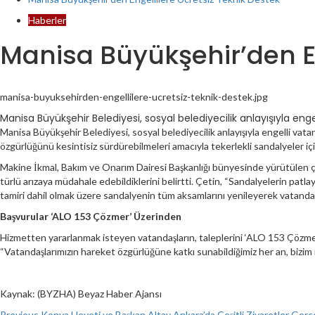
Haberler
Manisa Büyükşehir’den En
manisa-buyuksehirden-engellilere-ucretsiz-teknik-destek.jpg
Manisa Büyükşehir Belediyesi, sosyal belediyecilik anlayışıyla eng
Manisa Büyükşehir Belediyesi, sosyal belediyecilik anlayışıyla engelli vata
özgürlüğünü kesintisiz sürdürebilmeleri amacıyla tekerlekli sandalyeler içi
Makine İkmal, Bakım ve Onarım Dairesi Başkanlığı bünyesinde yürütülen çalı
türlü arızaya müdahale edebildiklerini belirtti. Çetin, “Sandalyelerin pat
tamiri dahil olmak üzere sandalyenin tüm aksamlarını yenileyerek vatandaş
Başvurular ‘ALO 153 Çözmer’ Üzerinden
Hizmetten yararlanmak isteyen vatandaşların, taleplerini ‘ALO 153 Çözmer’
“Vatandaşlarımızın hareket özgürlüğüne katkı sunabildiğimiz her an, bizim 
Kaynak: (BYZHA) Beyaz Haber Ajansı
Previous
Konya Heyeti ve Başkan Altay Ankara’da Çeşitli Ziyaretler Gerçe