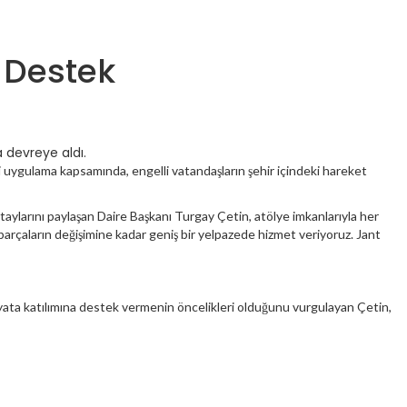
 Destek
a devreye aldı.
eni uygulama kapsamında, engelli vatandaşların şehir içindeki hareket
aylarını paylaşan Daire Başkanı Turgay Çetin, atölye imkanlarıyla her
parçaların değişimine kadar geniş bir yelpazede hizmet veriyoruz. Jant
ayata katılımına destek vermenin öncelikleri olduğunu vurgulayan Çetin,