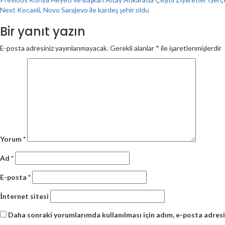
Continue
Next
Kocaeli, Novo Sarajevo ile kardeş şehir oldu
Reading
Bir yanıt yazın
E-posta adresiniz yayınlanmayacak.
Gerekli alanlar
*
ile işaretlenmişlerdir
Yorum
*
Ad
*
E-posta
*
İnternet sitesi
Daha sonraki yorumlarımda kullanılması için adım, e-posta adresi