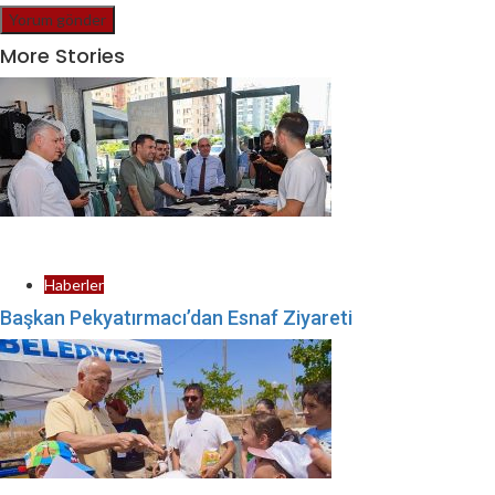
More Stories
Haberler
Başkan Pekyatırmacı’dan Esnaf Ziyareti