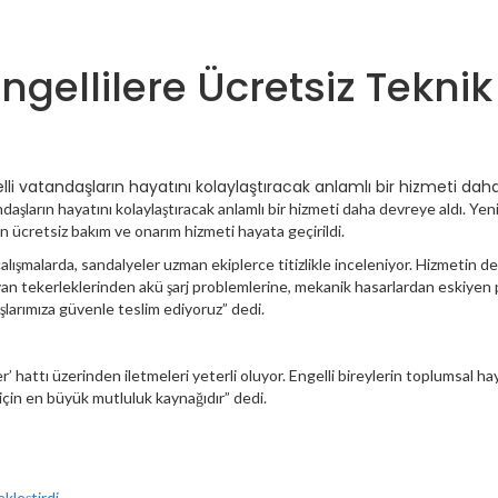
gellilere Ücretsiz Teknik
elli vatandaşların hayatını kolaylaştıracak anlamlı bir hizmeti dah
ndaşların hayatını kolaylaştıracak anlamlı bir hizmeti daha devreye aldı. Y
n ücretsiz bakım ve onarım hizmeti hayata geçirildi.
şmalarda, sandalyeler uzman ekiplerce titizlikle inceleniyor. Hizmetin det
layan tekerleklerinden akü şarj problemlerine, mekanik hasarlardan eskiyen 
larımıza güvenle teslim ediyoruz” dedi.
 hattı üzerinden iletmeleri yeterli oluyor. Engelli bireylerin toplumsal h
için en büyük mutluluk kaynağıdır” dedi.
kleştirdi