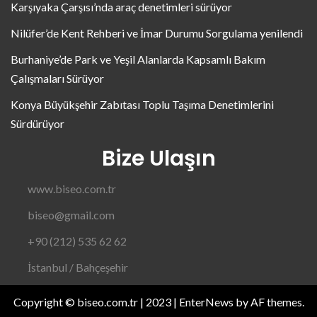
Karşıyaka Çarşısı’nda araç denetimleri sürüyor
Nilüfer’de Kent Rehberi ve İmar Durumu Sorgulama yenilendi
Burhaniye’de Park ve Yeşil Alanlarda Kapsamlı Bakım
Çalışmaları Sürüyor
Konya Büyükşehir Zabıtası Toplu Taşıma Denetimlerini
Sürdürüyor
Bize Ulaşın
www.biseo.com.tr
biseo@gmail.com
+90 (212) 535 62 62
İstanbul / Bahçeşehir
Copyright © biseo.com.tr | 2023
|
EnterNews
by AF themes.