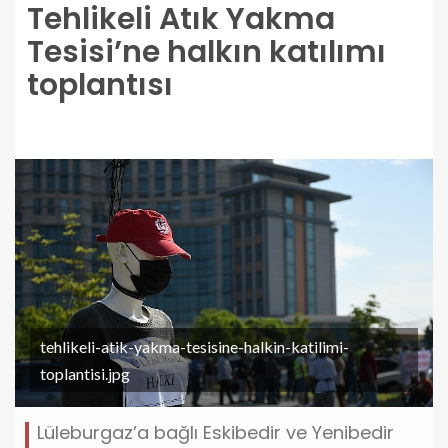
Tehlikeli Atık Yakma
Tesisi’ne halkın katılımı
toplantısı
tehlikeli-atik-yakma-tesisine-halkin-katilimi-
toplantisi.jpg
Lüleburgaz’a bağlı Eskibedir ve Yenibedir