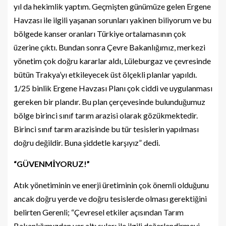
yıl da hekimlik yaptım. Geçmişten günümüze gelen Ergene
Havzası ile ilgili yaşanan sorunları yakinen biliyorum ve bu
bölgede kanser oranları Türkiye ortalamasının çok
üzerine çıktı. Bundan sonra Çevre Bakanlığımız, merkezi
yönetim çok doğru kararlar aldı, Lüleburgaz ve çevresinde
bütün Trakya’yı etkileyecek üst ölçekli planlar yapıldı.
1/25 binlik Ergene Havzası Planı çok ciddi ve uygulanması
gereken bir plandır. Bu plan çerçevesinde bulunduğumuz
bölge birinci sınıf tarım arazisi olarak gözükmektedir.
Birinci sınıf tarım arazisinde bu tür tesislerin yapılması
doğru değildir. Buna şiddetle karşıyız” dedi.
“GÜVENMİYORUZ!”
Atık yönetiminin ve enerji üretiminin çok önemli olduğunu
ancak doğru yerde ve doğru tesislerde olması gerektiğini
belirten Gerenli; “Çevresel etkiler açısından Tarım
Bakanlığımızdan yer altı suları ile ilgili değerlendirmeyi